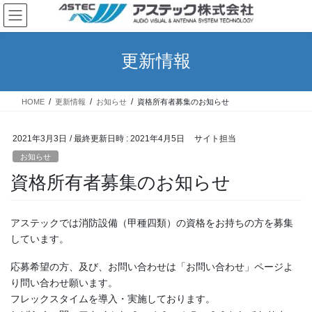
コ
ナ
ン
ビ
テ
ゲ
ン
ー
更新情報
ツ
シ
へ
ョ
ス
ン
HOME
更新情報
お知らせ
資格所有者募集のお知らせ
キ
に
ッ
移
プ
動
2021年3月3日
/ 最終更新日時 :
2021年4月5日
サイト担当
お知らせ
資格所有者募集のお知らせ
アステックでは消防設備（甲種四類）の資格をお持ちの方を募集
しています。
応募希望の方、及び、お問い合わせは「お問い合わせ」ページよ
り問い合わせ願います。
フレックスタイムを導入・実施しております。